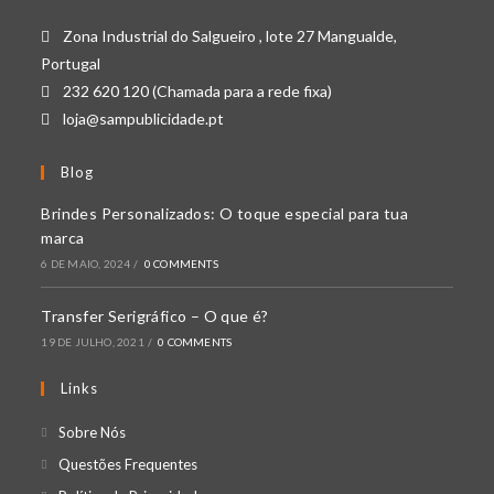
Zona Industrial do Salgueiro , lote 27 Mangualde,
Portugal
232 620 120 (Chamada para a rede fixa)
loja@sampublicidade.pt
Blog
Brindes Personalizados: O toque especial para tua
marca
6 DE MAIO, 2024
/
0 COMMENTS
Transfer Serigráfico – O que é?
19 DE JULHO, 2021
/
0 COMMENTS
Links
Opens
Sobre Nós
in
Opens
Questões Frequentes
a
in