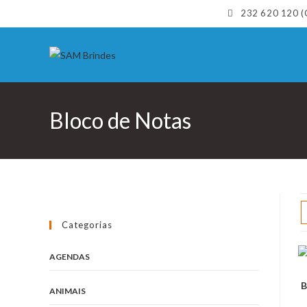
Skip
232 620 120 (C
to
content
Bloco de Notas
Categorias
AGENDAS
B
ANIMAIS