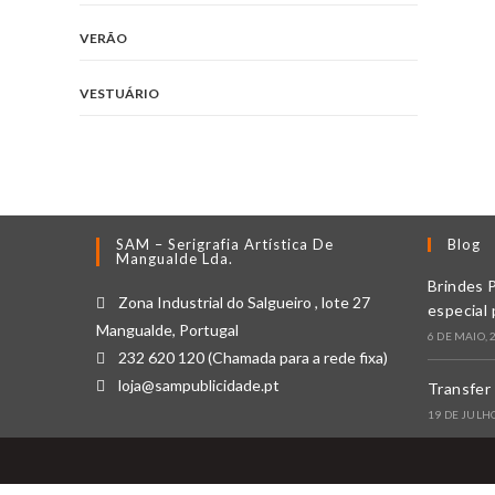
VERÃO
VESTUÁRIO
SAM – Serigrafia Artística De
Blog
Mangualde Lda.
Brindes 
Zona Industrial do Salgueiro , lote 27
especial 
Mangualde, Portugal
6 DE MAIO, 
232 620 120 (Chamada para a rede fixa)
loja@sampublicidade.pt
Transfer 
19 DE JULHO