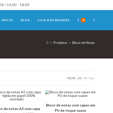
00 / 14:00 - 18:00
TOGGLE
INÍCIO
BLOG
LOJA DOS BRINDES
0
WEBSITE
>
Produtos
>
Bloco de Notas
SEARCH
VIEW:
20
40
ALL
Bloco de notas com capas em
co de notas A5 com capa
PU de toque suave