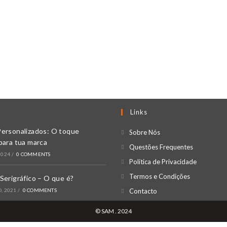
Links
Personalizados: O toque
Opens
Sobre Nós
para tua marca
in
Opens
Questões Frequentes
2024
/
0 COMMENTS
a
in
Opens
Política de Privacidade
new
a
in
Opens
Termos e Condições
Serigráfico – O que é?
tab
new
a
in
Opens
, 2021
/
0 COMMENTS
Contacto
tab
new
a
in
© SAM . 2024
tab
new
a
tab