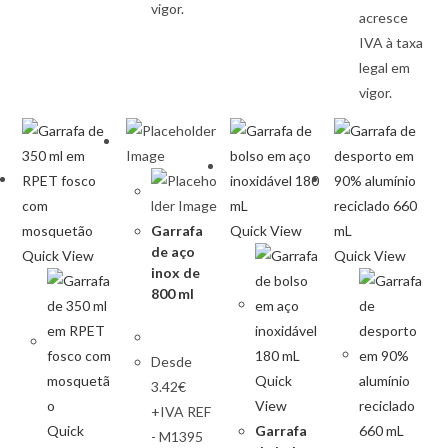
vigor.
acresce
IVA à taxa
legal em
vigor.
Garrafa
Quick View
de aço
Quick View
Quick View
inox de
800 ml
Desde
Quick
3.42€
View
+IVA REF
Quick
Garrafa
- M1395