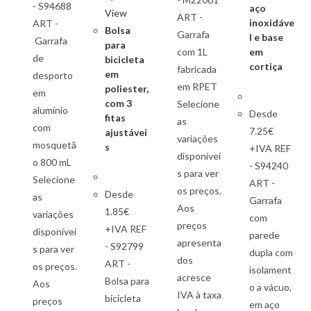
- S94688
aço
View
ART -
inoxidáve
ART -
Bolsa
Garrafa
l e base
Garrafa
para
com 1L
em
de
bicicleta
cortiça
fabricada
em
desporto
em RPET
poliester,
em
com 3
Selecione
alumínio
Desde
fitas
as
com
7.25€
ajustávei
variações
mosquetã
s
+IVA REF
disponívei
o 800 mL
- S94240
s para ver
Selecione
ART -
os preços.
Desde
as
Garrafa
Aos
1.85€
variações
com
preços
+IVA REF
disponívei
parede
apresenta
- S92799
s para ver
dupla com
dos
ART -
os preços.
isolament
acresce
Bolsa para
Aos
o a vácuo,
IVA à taxa
bicicleta
preços
em aço