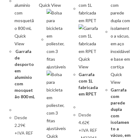
Quick View
Quick
View
Garrafa
de
Quick
desporto
View
em
Garrafa
Quick
alumínio
com 1L
View
com
fabricada
Garrafa
mosquet
em RPET
com
ão 800 mL
parede
dupla
Desde
com
Desde
isolamen
4.62€
2.29€
to a
+IVA REF
+IVA REF
vácuo, em
Quick
- M22061