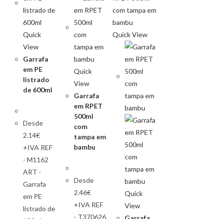
Quick
Quick View
View
Garrafa
em PE
Quick
listrado
View
de 600ml
Garrafa
em RPET
500ml
Desde
com
2.14€
tampa em
bambu
+IVA REF
- M1162
ART -
Desde
Garrafa
2.46€
Quick
em PE
+IVA REF
View
listrado de
- T370626
Garrafa