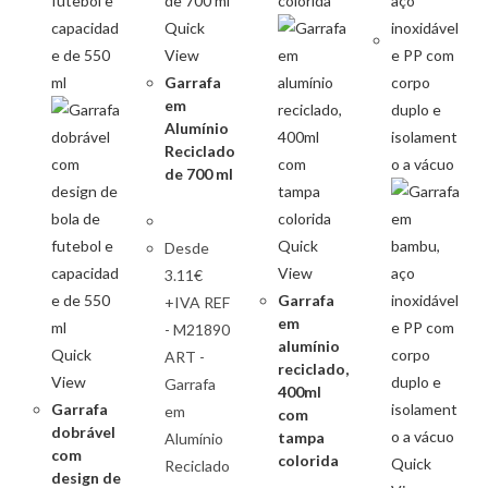
Quick
View
Garrafa
em
Alumínio
Reciclado
de 700 ml
Quick
Desde
View
3.11€
Garrafa
+IVA REF
em
- M21890
alumínio
Quick
ART -
reciclado,
View
Garrafa
400ml
Garrafa
em
com
dobrável
tampa
Alumínio
com
colorida
Quick
Reciclado
design de