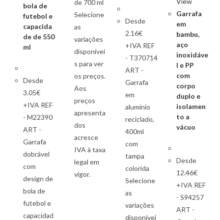
View
de 700 ml
bola de
Garrafa
Selecione
futebol e
Desde
em
capacida
as
2.16€
bambu,
de de 550
variações
aço
+IVA REF
ml
disponívei
inoxidáve
- T370714
s para ver
l e PP
ART -
com
os preços.
Desde
Garrafa
corpo
Aos
3.05€
em
duplo e
preços
+IVA REF
isolamen
alumínio
apresenta
to a
- M22390
reciclado,
dos
vácuo
ART -
400ml
acresce
Garrafa
com
IVA à taxa
dobrável
tampa
Desde
legal em
com
colorida
12.46€
vigor.
design de
Selecione
+IVA REF
bola de
as
- S94257
futebol e
variações
ART -
capacidad
disponívei