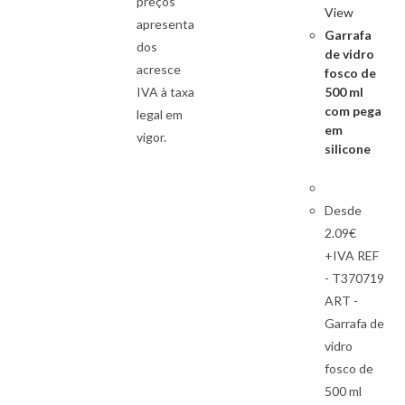
preços
View
apresenta
Garrafa
dos
de vidro
acresce
fosco de
500 ml
IVA à taxa
com pega
legal em
em
vigor.
silicone
Desde
2.09€
+IVA REF
- T370719
ART -
Garrafa de
vidro
fosco de
500 ml