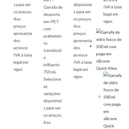
s para ver
disponívei
IVA à taxa
Garrafa de
os preços.
s para ver
legal em
desporto
Aos
os preços.
vigor.
em rPET
preços
Aos
com
apresenta
preços
acabamen
dos
apresenta
to
acresce
dos
translúcid
IVA à taxa
acresce
o
legal em
IVA à taxa
brilhante
Quick View
vigor.
legal em
750 mL
vigor.
Selecione
as
variações
disponívei
s para ver
os preços.
Aos
Quick