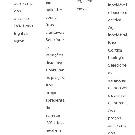
legal em
em
apresenta
inoxidável
vigor.
poliester,
dos
e base em
com 3
acresce
cortiça
fitas
IVA à taxa
Aço
ajustáveis
legal em
inoxidável
Selecione
vigor.
Base
as
Cortiça
variações
Ecologic
disponívei
Selecione
s para ver
as
os preços.
variações
Aos
disponívei
preços
s para ver
apresenta
os preços.
dos
Aos
acresce
preços
IVA à taxa
apresenta
legal em
dos