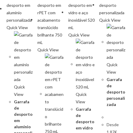
Quick View
Quick View
Quick View
Quick View
Quick
View
Garrafa
de
Quick
desporto
View
Quick
personali
Garrafa
View
zada
de
Garrafa
desporto
de
em
desporto
Desde
alumínio
em vidro
1.87€
personali