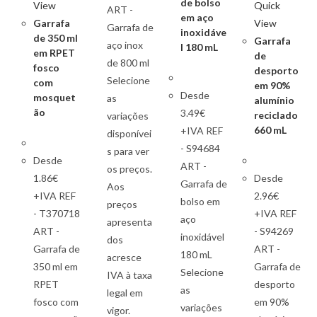
de bolso
View
Quick
ART -
em aço
Garrafa
View
Garrafa de
inoxidáve
de 350 ml
Garrafa
aço inox
l 180 mL
em RPET
de
de 800 ml
fosco
desporto
Selecione
com
em 90%
Desde
mosquet
as
alumínio
ão
3.49€
reciclado
variações
660 mL
+IVA REF
disponívei
- S94684
s para ver
Desde
ART -
os preços.
1.86€
Desde
Garrafa de
Aos
+IVA REF
2.96€
bolso em
preços
- T370718
+IVA REF
aço
apresenta
ART -
- S94269
inoxidável
dos
Garrafa de
ART -
180 mL
acresce
350 ml em
Garrafa de
Selecione
IVA à taxa
RPET
desporto
as
legal em
fosco com
em 90%
variações
vigor.