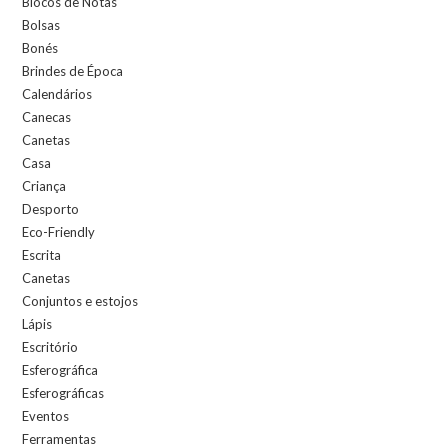
Blocos de Notas
Bolsas
Bonés
Brindes de Época
Calendários
Canecas
Canetas
Casa
Criança
Desporto
Eco-Friendly
Escrita
Canetas
Conjuntos e estojos
Lápis
Escritório
Esferográfica
Esferográficas
Eventos
Ferramentas