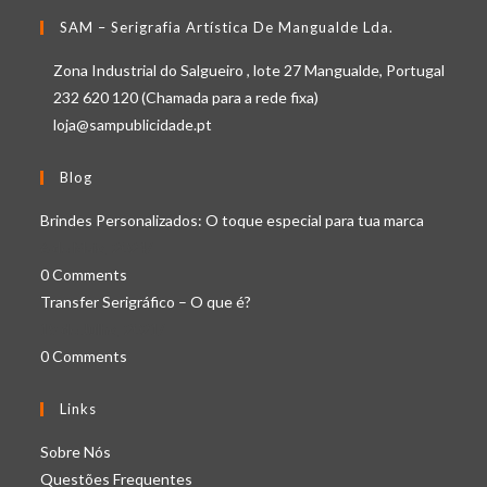
SAM – Serigrafia Artística De Mangualde Lda.
Zona Industrial do Salgueiro , lote 27 Mangualde, Portugal
232 620 120 (Chamada para a rede fixa)
loja@sampublicidade.pt
Blog
Brindes Personalizados: O toque especial para tua marca
6 de Maio, 2024
/
0 Comments
Transfer Serigráfico – O que é?
19 de Julho, 2021
/
0 Comments
Links
Opens
Sobre Nós
in
Opens
Questões Frequentes