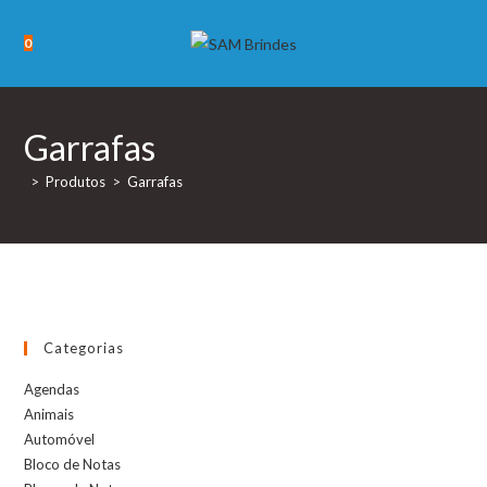
Skip
to
0
content
Garrafas
>
Produtos
>
Garrafas
Categorias
Agendas
Animais
Automóvel
Bloco de Notas