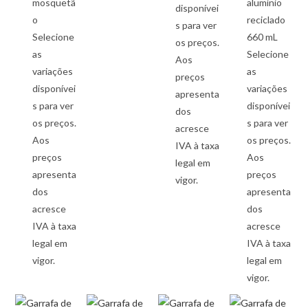
mosquetã
alumínio
disponívei
o
reciclado
s para ver
Selecione
660 mL
os preços.
as
Selecione
Aos
variações
as
preços
disponívei
variações
apresenta
s para ver
disponívei
dos
os preços.
s para ver
acresce
Aos
os preços.
IVA à taxa
preços
Aos
legal em
apresenta
preços
vigor.
dos
apresenta
acresce
dos
IVA à taxa
acresce
legal em
IVA à taxa
vigor.
legal em
vigor.