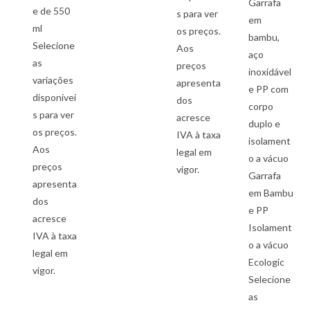
Garrafa
e de 550
s para ver
em
ml
os preços.
bambu,
Selecione
Aos
aço
as
preços
inoxidável
variações
apresenta
e PP com
disponívei
dos
corpo
s para ver
acresce
duplo e
os preços.
IVA à taxa
isolament
Aos
legal em
o a vácuo
preços
vigor.
Garrafa
apresenta
em Bambu
dos
e PP
acresce
Isolament
IVA à taxa
o a vácuo
legal em
Ecologic
vigor.
Selecione
as