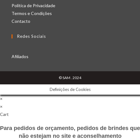
a
in
Opens
Política de Privacidade
new
Opens
a
in
Termos e Condições
Opens
tab
in
new
a
Contacto
in
a
tab
new
Redes Sociais
a
new
tab
new
tab
Opens
Opens
Opens
tab
in
in
in
Afiliados
a
a
a
new
new
new
© SAM . 2024
tab
tab
tab
Definições de Cookies
×
×
Cart
Para pedidos de orçamento, pedidos de brindes que
não estejam no site e aconselhamento