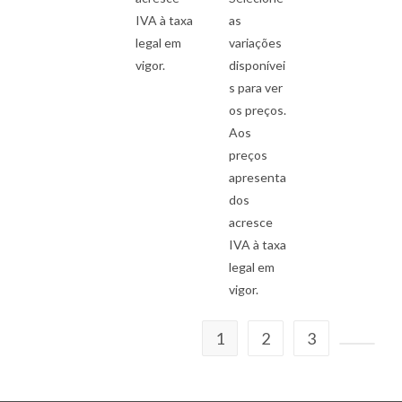
IVA à taxa
as
legal em
variações
vigor.
disponívei
s para ver
os preços.
Aos
preços
apresenta
dos
acresce
IVA à taxa
legal em
vigor.
1
2
3