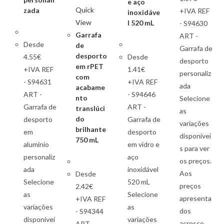
e aço
Quick
zada
+IVA REF
inoxidáve
View
l 520 mL
- S94630
Garrafa
ART -
Desde
de
Garrafa de
desporto
4.55€
Desde
desporto
em rPET
+IVA REF
1.41€
personaliz
com
- S94631
+IVA REF
ada
acabame
ART -
- S94646
nto
Selecione
Garrafa de
ART -
translúci
as
do
desporto
Garrafa de
variações
brilhante
em
desporto
disponívei
750 mL
alumínio
em vidro e
s para ver
personaliz
aço
os preços.
ada
inoxidável
Aos
Desde
Selecione
520 mL
preços
2.42€
as
Selecione
apresenta
+IVA REF
variações
as
dos
- S94344
disponívei
variações
acresce
ART -