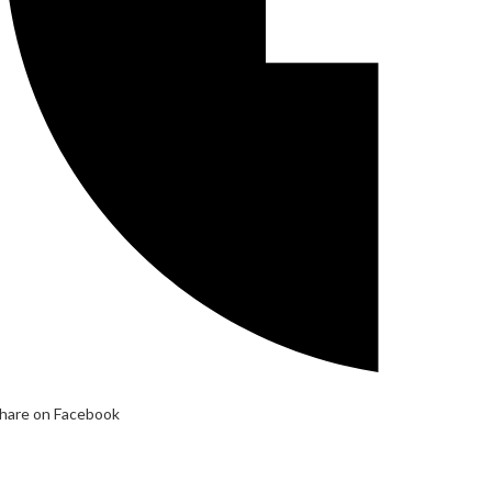
hare on Facebook
pens
n