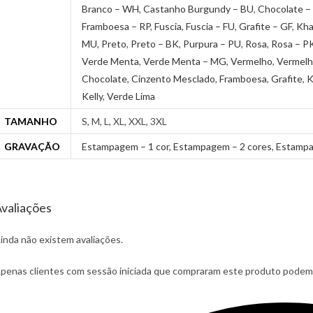
Branco – WH
,
Castanho Burgundy – BU
,
Chocolate –
Framboesa – RP
,
Fuscia
,
Fuscia – FU
,
Grafite – GF
,
Kha
MU
,
Preto
,
Preto – BK
,
Purpura – PU
,
Rosa
,
Rosa – P
Verde Menta
,
Verde Menta – MG
,
Vermelho
,
Vermelh
Chocolate
,
Cinzento Mesclado
,
Framboesa
,
Grafite
,
K
Kelly
,
Verde Lima
TAMANHO
S, M, L, XL, XXL, 3XL
GRAVAÇÃO
Estampagem – 1 cor
,
Estampagem – 2 cores
,
Estampa
valiações
inda não existem avaliações.
penas clientes com sessão iniciada que compraram este produto podem 
pens