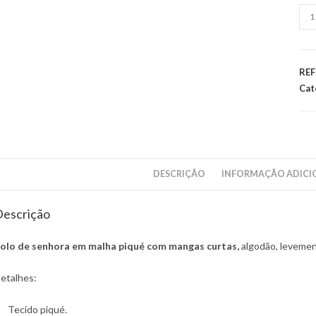
Qua
de
Pol
de
REF
sen
Cat
em
mal
piq
co
man
DESCRIÇÃO
INFORMAÇÃO ADICI
cur
escrição
olo de senhora em malha piqué com mangas curtas,
algodão, levemen
etalhes:
Tecido piqué.