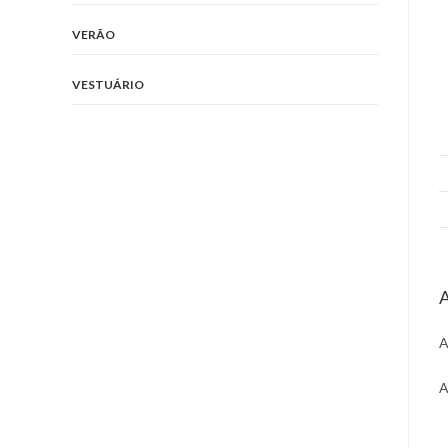
VERÃO
VESTUÁRIO
A
A
A
O