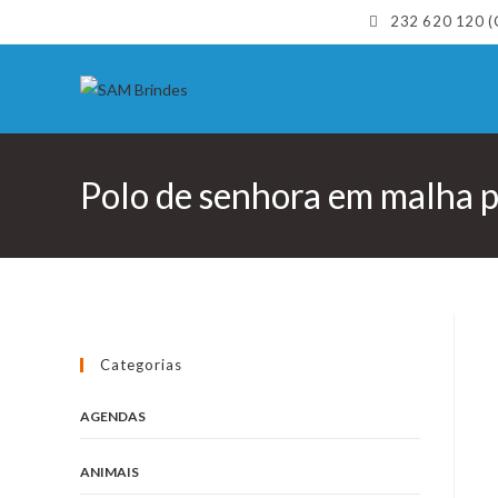
Skip
232 620 120 (C
to
content
Polo de senhora em malha 
Categorias
AGENDAS
ANIMAIS