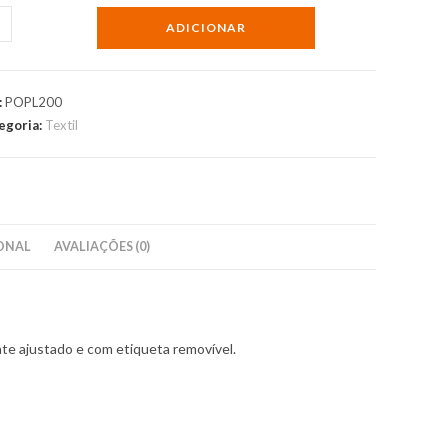
ntidade
ADICIONAR
o
:
POPL200
hora
egoria:
Textil
ha
ué
m
gas
ONAL
AVALIAÇÕES (0)
tas
te ajustado e com etiqueta removível.