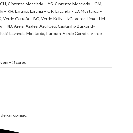
 CH
,
Cinzento Mesclado – AS
,
Cinzento Mesclado – GM
,
ki – KH
,
Laranja
,
Laranja – OR
,
Lavanda – LV
,
Mostarda –
K
,
Verde Garrafa – BG
,
Verde Kelly – KG
,
Verde Lima – LM
,
o – RD
,
Areia
,
Azalea
,
Azul Céu
,
Castanho Burgundy
,
haki
,
Lavanda
,
Mostarda
,
Purpura
,
Verde Garrafa
,
Verde
gem – 3 cores
deixar opinião.