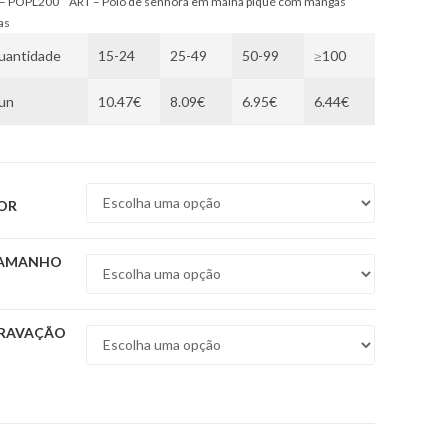
 – POPL200 ART – Polo de senhora em malha piqué com mangas
as
uantidade
15-24
25-49
50-99
≥100
/un
10.47€
8.09€
6.95€
6.44€
OR
AMANHO
RAVAÇÃO