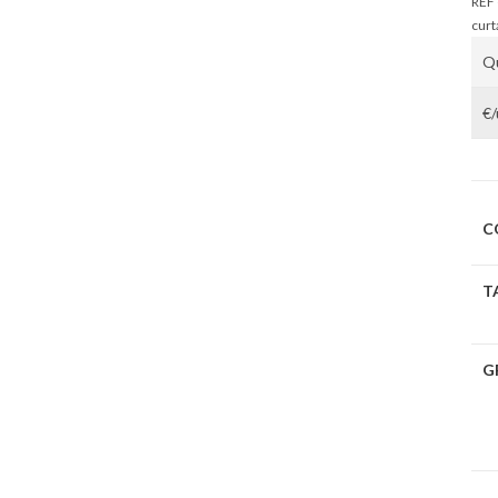
REF
curt
Q
€
C
T
G