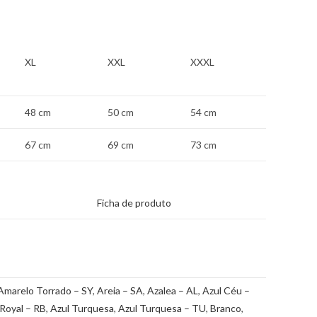
XL
XXL
XXXL
48 cm
50 cm
54 cm
67 cm
69 cm
73 cm
Ficha de produto
Amarelo Torrado – SY
,
Areia – SA
,
Azalea – AL
,
Azul Céu –
 Royal – RB
,
Azul Turquesa
,
Azul Turquesa – TU
,
Branco
,