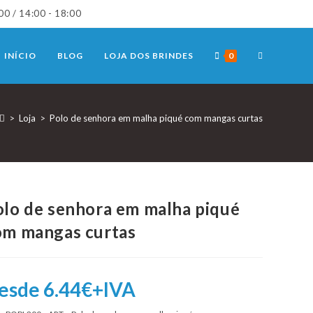
00 / 14:00 - 18:00
TOGGLE
INÍCIO
BLOG
LOJA DOS BRINDES
0
WEBSITE
>
Loja
>
Polo de senhora em malha piqué com mangas curtas
SEARCH
olo de senhora em malha piqué
om mangas curtas
esde 6.44€+IVA