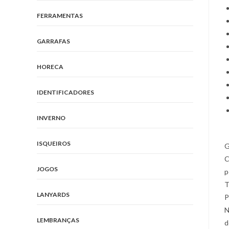
FERRAMENTAS
GARRAFAS
HORECA
IDENTIFICADORES
INVERNO
ISQUEIROS
G
C
JOGOS
p
T
LANYARDS
P
N
LEMBRANÇAS
d