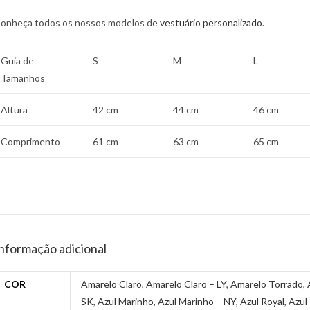
onheça todos os nossos modelos de
vestuário personalizado
.
Guia de
S
M
L
Tamanhos
Altura
42 cm
44 cm
46 cm
Comprimento
61 cm
63 cm
65 cm
nformação adicional
COR
Amarelo Claro
,
Amarelo Claro – LY
,
Amarelo Torrado
,
SK
,
Azul Marinho
,
Azul Marinho – NY
,
Azul Royal
,
Azul