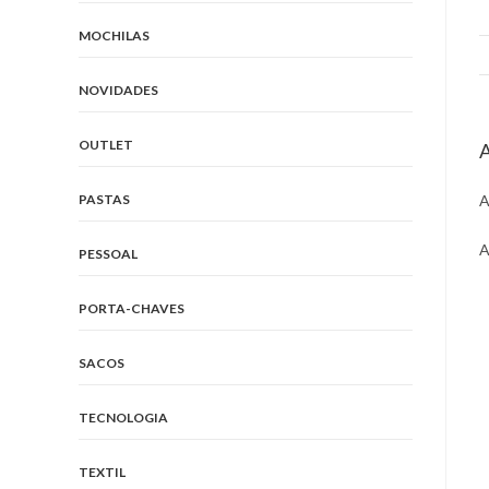
MOCHILAS
NOVIDADES
OUTLET
A
A
PASTAS
A
PESSOAL
O
PORTA-CHAVES
i
a
SACOS
n
w
TECNOLOGIA
TEXTIL