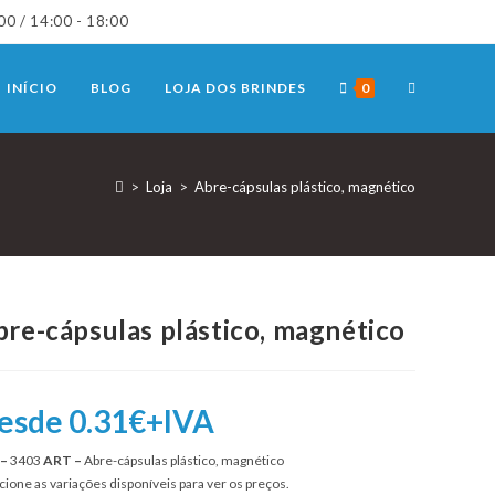
00 / 14:00 - 18:00
TOGGLE
INÍCIO
BLOG
LOJA DOS BRINDES
0
WEBSITE
>
Loja
>
Abre-cápsulas plástico, magnético
SEARCH
re-cápsulas plástico, magnético
esde 0.31€+IVA
 –
3403
ART –
Abre-cápsulas plástico, magnético
cione as variações disponíveis para ver os preços.