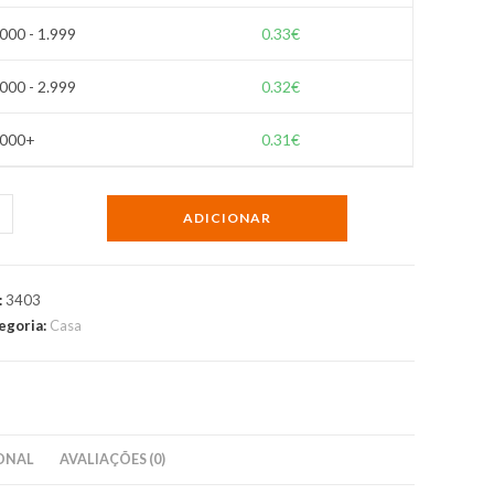
.000 - 1.999
0.33
€
.000 - 2.999
0.32
€
.000+
0.31
€
ntidade
ADICIONAR
e-
sulas
:
3403
tico,
egoria:
Casa
nético
ONAL
AVALIAÇÕES (0)