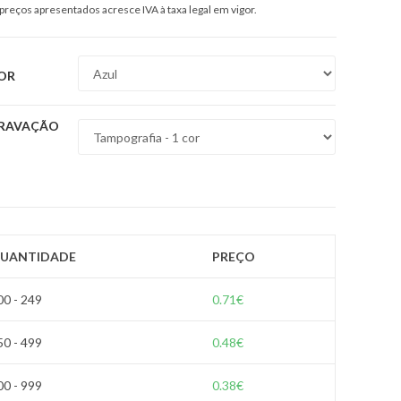
preços apresentados acresce IVA à taxa legal em vigor.
OR
RAVAÇÃO
UANTIDADE
PREÇO
00 - 249
0.71
€
50 - 499
0.48
€
00 - 999
0.38
€