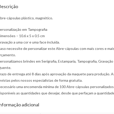
escrição
bre-cápsulas plástico, magnético.
ersonalização em Tampografia
imensões – 10.6 x 5 x 0.5 cm
ravação a uma cor e uma face incluída.
aso necessite de personalizar este Abre-cápsulas com mais cores e mai
rçamento.
ersonalizamos brindes em Serigrafia, Estamparia, Tampografia, Gravação 
uente.
razo de entrega até 8 dias após aprovação da maquete para produção. Ass
evistas pelos nossos especialistas de forma gratuita.
ecessário uma encomenda mínima de 100 Abre-cápsulas personalizados d
isponíveis as quantidades que desejar, desde que perfaçam a quantidad
nformação adicional