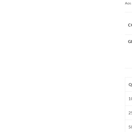
Aos 
C
G
Q
1
2
5