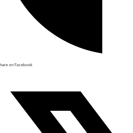
hare on Facebook
pens
n
ew
indow