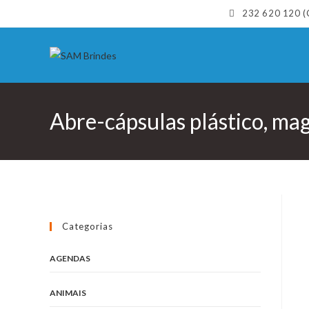
Skip
232 620 120 (C
to
content
Abre-cápsulas plástico, ma
Categorias
AGENDAS
ANIMAIS