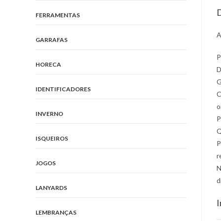
D
FERRAMENTAS
A
GARRAFAS
P
HORECA
D
G
IDENTIFICADORES
C
o
INVERNO
P
Q
ISQUEIROS
P
r
JOGOS
N
d
LANYARDS
I
LEMBRANÇAS