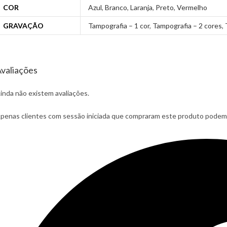
COR
Azul
,
Branco
,
Laranja
,
Preto
,
Vermelho
GRAVAÇÃO
Tampografia – 1 cor
,
Tampografia – 2 cores
,
valiações
inda não existem avaliações.
penas clientes com sessão iniciada que compraram este produto podem 
pens
n
ew
indow