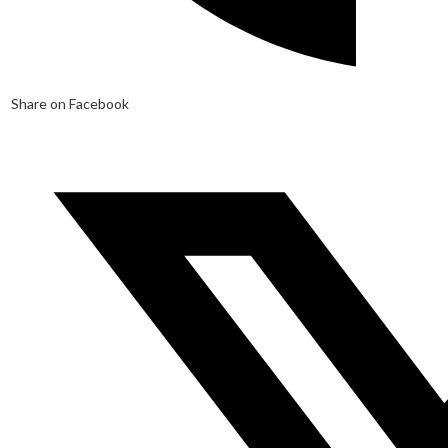
Share on Facebook
Opens
in
a
new
window