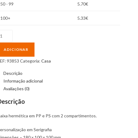
50 - 99
5.70
€
100+
5.33
€
uantidade
e
aixa
ADICIONAR
ermética
EF:
93853
Categoria:
Casa
m
P
Descrição
Informação adicional
S
Avaliações (0)
om
Descrição
ompartimentos
aixa hermética em PP e PS com 2 compartimentos.
ersonalização em Serigrafia
imensões – 180 x 100 x 100 mm