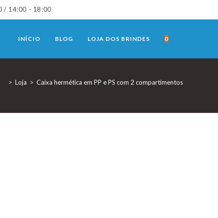
0 / 14:00 - 18:00
TOGGLE
INÍCIO
BLOG
LOJA DOS BRINDES
0
WEBSITE
>
Loja
>
Caixa hermética em PP e PS com 2 compartimentos
SEARCH