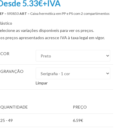
Desde 5.33€+IVA
EF –
S93853
ART –
Caixa hermética em PP e PS com 2 compartimentos
lástico
elecione as variações disponíveis para ver os preços.
os preços apresentados acresce IVA à taxa legal em vigor.
COR
GRAVAÇÃO
Limpar
QUANTIDADE
PREÇO
25 - 49
6.59
€