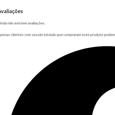
Avaliações
inda não existem avaliações.
penas clientes com sessão iniciada que compraram este produto podem 
Opens
in
a
new
window