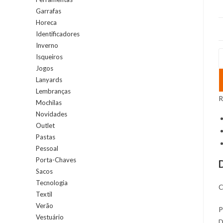
Garrafas
Horeca
Identificadores
Inverno
Q
Isqueiros
d
Jogos
C
Lanyards
h
Lembranças
R
Mochilas
e
Novidades
P
Outlet
e
Pastas
P
Pessoal
c
Porta-Chaves
2
Sacos
c
Tecnologia
C
Textil
Verão
P
Vestuário
D