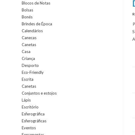
Blocos de Notas
Bolsas
R
Bonés
Brindes de Época
P
Calendários
S
Canecas
A
Canetas
Casa
Criança
Desporto
Eco-Friendly
Escrita
Canetas
Conjuntos e estojos
Lápis
Escritório
Esferográfica
Esferográficas
Eventos
Ferramentas