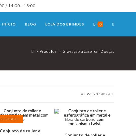
00 / 14:00 - 18:00
TOGGLE
INÍCIO
BLOG
LOJA DOS BRINDES
0
WEBSITE
>
Produtos
>
Gravação a Laser em 2 peças
SEARCH
VIEW:
20
40
ALL
ESGOTADO
Conjunto de roller e
Conjunto de roller e