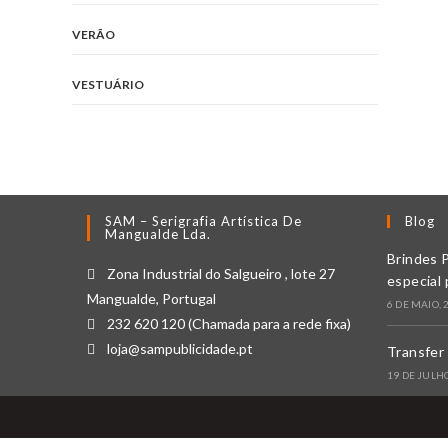
VERÃO
VESTUÁRIO
SAM – Serigrafia Artística De
Blog
Mangualde Lda.
Brindes 
Zona Industrial do Salgueiro , lote 27
especial 
Mangualde, Portugal
6 DE MAIO, 
232 620 120 (Chamada para a rede fixa)
loja@sampublicidade.pt
Transfer 
19 DE JULHO