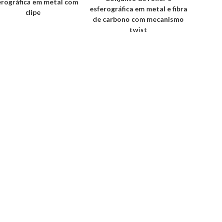
erográfica em metal com
esferográfica em metal e fibra
clipe
de carbono com mecanismo
twist