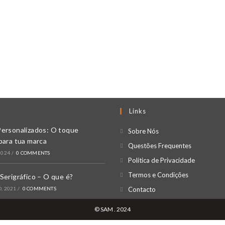
Links
Personalizados: O toque
Opens
Sobre Nós
para tua marca
in
Opens
Questões Frequentes
2024
/
0 COMMENTS
a
in
Opens
Política de Privacidade
new
a
in
Opens
Termos e Condições
Serigráfico – O que é?
tab
new
a
in
Opens
, 2021
/
0 COMMENTS
Contacto
tab
new
a
in
© SAM . 2024
tab
new
a
tab