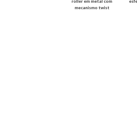
roller em metal com
esf
mecanismo twist