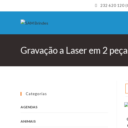
Skip
232 620 120 (C
to
content
Gravação a Laser em 2 peça
Categorias
AGENDAS
ANIMAIS