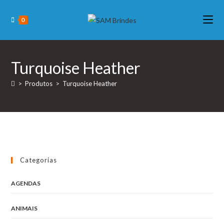
Skip
to
0
content
Turquoise Heather
>
Produtos
>
Turquoise Heather
Categorias
AGENDAS
ANIMAIS