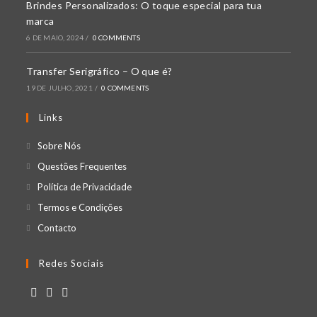
Brindes Personalizados: O toque especial para tua
marca
6 DE MAIO, 2024
/
0 COMMENTS
Transfer Serigráfico – O que é?
19 DE JULHO, 2021
/
0 COMMENTS
Links
Opens
Sobre Nós
in
Opens
Questões Frequentes
a
in
Opens
Política de Privacidade
new
a
in
Opens
Termos e Condições
tab
new
a
in
Opens
Contacto
tab
new
a
in
tab
new
a
Redes Sociais
tab
new
tab
Opens
Opens
Opens