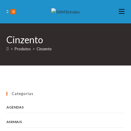
Skip
to
0
content
Cinzento
>
Produtos
>
Cinzento
Categorias
AGENDAS
ANIMAIS