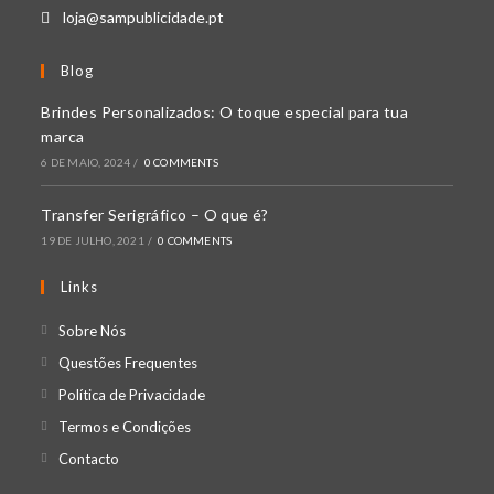
loja@sampublicidade.pt
Blog
Brindes Personalizados: O toque especial para tua
marca
6 DE MAIO, 2024
/
0 COMMENTS
Transfer Serigráfico – O que é?
19 DE JULHO, 2021
/
0 COMMENTS
Links
Opens
Sobre Nós
in
Opens
Questões Frequentes
a
in
Opens
Política de Privacidade
new
a
in
Opens
Termos e Condições
tab
new
a
in
Opens
Contacto
tab
new
a
in