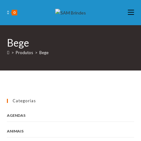
Skip
to
0
content
Bege
>
Produtos
>
Bege
Categorias
AGENDAS
ANIMAIS