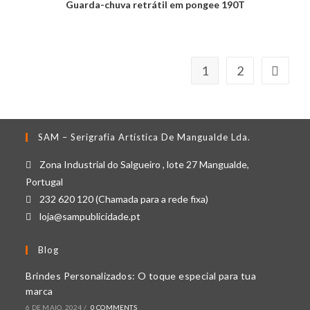
Guarda-chuva retrátil em pongee 190T
1
2
SAM – Serigrafia Artística De Mangualde Lda.
Zona Industrial do Salgueiro , lote 27 Mangualde,
Portugal
232 620 120 (Chamada para a rede fixa)
loja@sampublicidade.pt
Blog
Brindes Personalizados: O toque especial para tua
marca
6 DE MAIO, 2024
/
0 COMMENTS