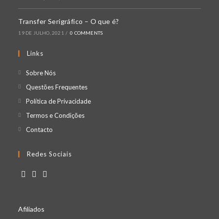
Transfer Serigráfico – O que é?
19 DE JULHO, 2021
/
0 COMMENTS
Links
Opens
Sobre Nós
in
Opens
Questões Frequentes
a
in
Opens
Política de Privacidade
new
a
in
Opens
Termos e Condições
tab
new
a
in
Opens
Contacto
tab
new
a
in
tab
new
a
Redes Sociais
tab
new
tab
Opens
Opens
Opens
in
in
in
Afiliados
a
a
a