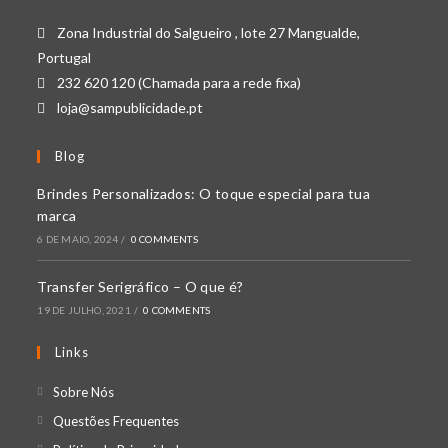
Zona Industrial do Salgueiro , lote 27 Mangualde,
Portugal
232 620 120 (Chamada para a rede fixa)
loja@sampublicidade.pt
Blog
Brindes Personalizados: O toque especial para tua
marca
6 DE MAIO, 2024
/
0 COMMENTS
Transfer Serigráfico – O que é?
19 DE JULHO, 2021
/
0 COMMENTS
Links
Opens
Sobre Nós
in
Opens
Questões Frequentes
a
in