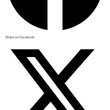
Share on Facebook
Opens
in
a
new
window