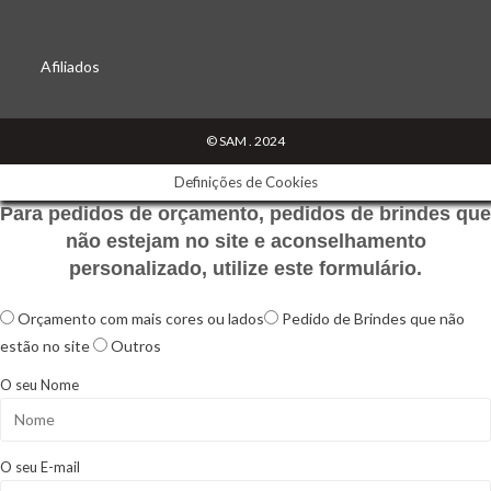
Opens
Opens
Opens
in
in
in
Afiliados
a
a
a
new
new
new
tab
tab
tab
© SAM . 2024
Definições de Cookies
Para pedidos de orçamento, pedidos de brindes que
não estejam no site e aconselhamento
personalizado, utilize este formulário.
Orçamento com mais cores ou lados
Pedido de Brindes que não
estão no site
Outros
O seu Nome
O seu E-mail