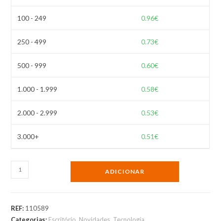
100 - 249
0.96
€
250 - 499
0.73
€
500 - 999
0.60
€
1.000 - 1.999
0.58
€
2.000 - 2.999
0.53
€
3.000+
0.51
€
Quantidade
ADICIONAR
de
Suporte
de
REF:
110589
mesa
Categorias:
Escritório
,
Novidades
,
Tecnologia