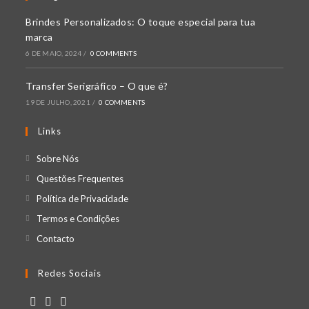
Brindes Personalizados: O toque especial para tua
marca
6 DE MAIO, 2024
/
0 COMMENTS
Transfer Serigráfico – O que é?
19 DE JULHO, 2021
/
0 COMMENTS
Links
Opens
Sobre Nós
in
Opens
Questões Frequentes
a
in
Opens
Política de Privacidade
new
a
in
Opens
Termos e Condições
tab
new
a
in
Opens
Contacto
tab
new
a
in
tab
new
a
Redes Sociais
tab
new
tab