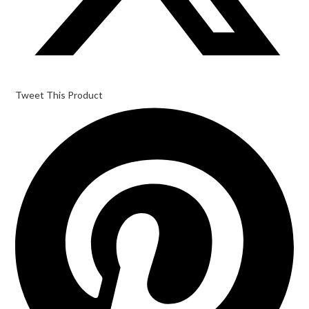
Tweet This Product
Opens
in
a
new
window