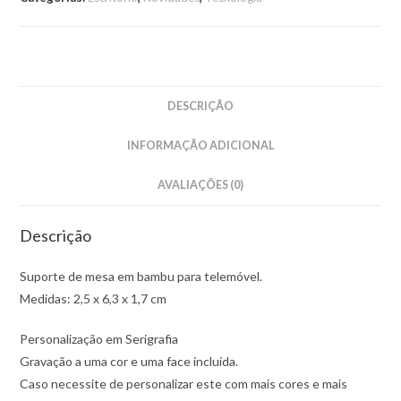
em
bambu
para
telemóvel
DESCRIÇÃO
INFORMAÇÃO ADICIONAL
AVALIAÇÕES (0)
Descrição
Suporte de mesa em bambu para telemóvel.
Medidas: 2,5 x 6,3 x 1,7 cm
Personalização em Serigrafia
Gravação a uma cor e uma face incluída.
Caso necessite de personalizar este com mais cores e mais