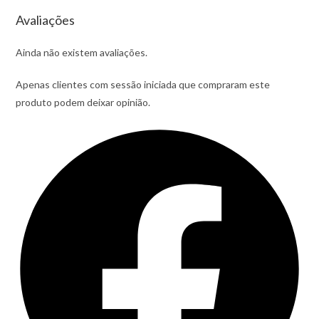
Avaliações
Ainda não existem avaliações.
Apenas clientes com sessão iniciada que compraram este
produto podem deixar opinião.
Opens
in
a
new
window