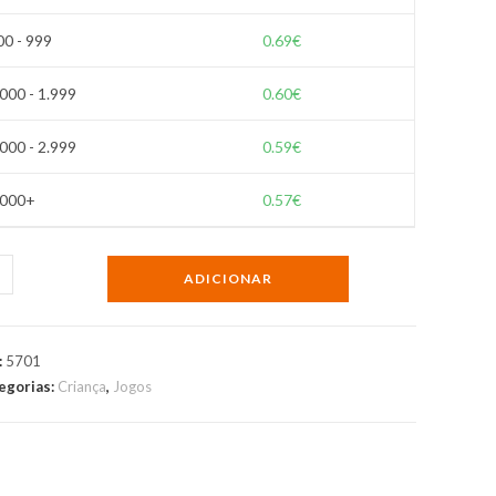
00 - 999
0.69
€
.000 - 1.999
0.60
€
.000 - 2.999
0.59
€
.000+
0.57
€
ntidade
ADICIONAR
hila
:
5701
ança
egorias:
Criança
,
Jogos
sonalizada,
m
s