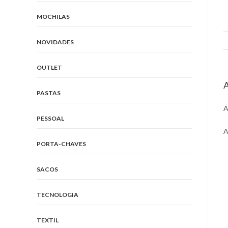
MOCHILAS
NOVIDADES
OUTLET
A
PASTAS
A
PESSOAL
A
PORTA-CHAVES
O
i
SACOS
a
n
TECNOLOGIA
w
TEXTIL