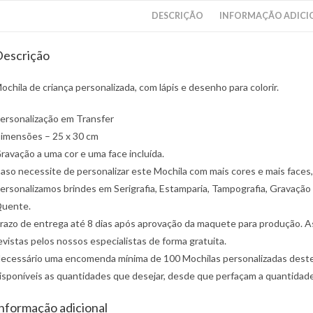
des
DESCRIÇÃO
INFORMAÇÃO ADICI
par
colo
escrição
ochila de criança personalizada, com lápis e desenho para colorir.
ersonalização em Transfer
imensões – 25 x 30 cm
ravação a uma cor e uma face incluída.
aso necessite de personalizar este Mochila com mais cores e mais face
ersonalizamos brindes em Serigrafia, Estamparia, Tampografia, Gravação 
uente.
razo de entrega até 8 dias após aprovação da maquete para produção. Ass
evistas pelos nossos especialistas de forma gratuita.
ecessário uma encomenda mínima de 100 Mochilas personalizadas deste t
isponíveis as quantidades que desejar, desde que perfaçam a quantidad
nformação adicional