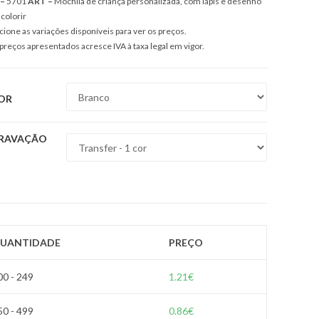
 –
5701
ART –
Mochila de criança personalizada, com lápis e desenho
 colorir
cione as variações disponíveis para ver os preços.
preços apresentados acresce IVA à taxa legal em vigor.
OR
RAVAÇÃO
UANTIDADE
PREÇO
00 - 249
1.21
€
50 - 499
0.86
€