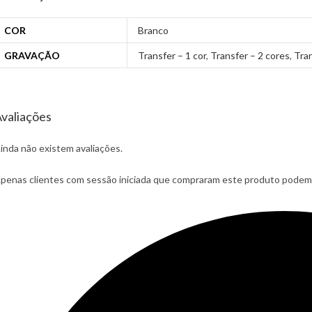
COR
Branco
GRAVAÇÃO
Transfer – 1 cor
,
Transfer – 2 cores
,
Tran
valiações
inda não existem avaliações.
penas clientes com sessão iniciada que compraram este produto podem 
pens
n
ew
indow