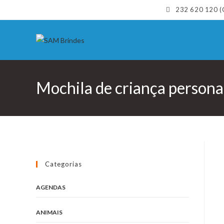
Skip
232 620 120 (C
to
content
Mochila de criança personal
Categorias
AGENDAS
ANIMAIS