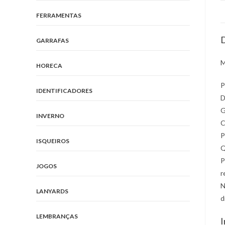
FERRAMENTAS
D
GARRAFAS
M
HORECA
P
IDENTIFICADORES
D
G
INVERNO
C
P
ISQUEIROS
Q
P
JOGOS
r
N
LANYARDS
d
LEMBRANÇAS
I