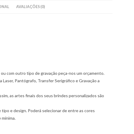
enho
ONAL
AVALIAÇÕES (0)
a
rir
s, ou com outro tipo de gravação peça-nos um orçamento.
a Laser, Pantógrafo, Transfer Serigráfico e Gravação a
im, as artes finais dos seus brindes personalizados são
ipo e design. Poderá selecionar de entre as cores
e mínima.