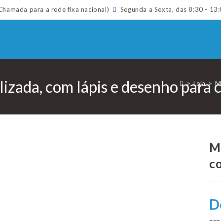
hamada para a rede fixa nacional)
Segunda a Sexta, das 8:30 - 13:
izada, com lápis e desenho para c
>
Loja
>
Mo
Mo
co
D