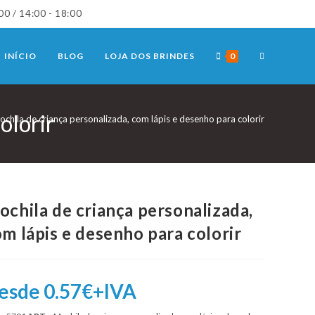
00 / 14:00 - 18:00
TOGGLE
INÍCIO
BLOG
LOJA DOS BRINDES
0
WEBSITE
olorir
chila de criança personalizada, com lápis e desenho para colorir
SEARCH
chila de criança personalizada,
m lápis e desenho para colorir
esde 0.57€+IVA