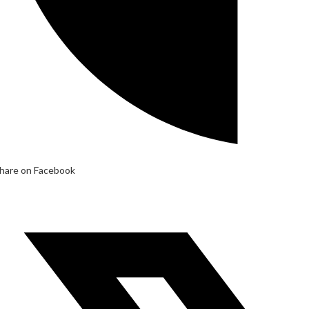
hare on Facebook
pens
n
ew
indow