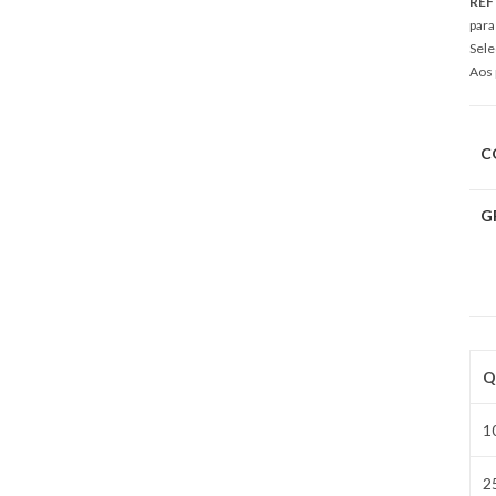
REF
para
Sele
Aos 
C
G
Q
1
2