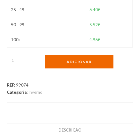
25 - 49
6.40
€
50 - 99
5.52
€
100+
4.96
€
ADICIONAR
REF:
99074
Categoria:
Inverno
DESCRIÇÃO