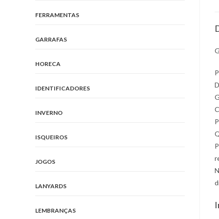
FERRAMENTAS
D
GARRAFAS
G
HORECA
P
D
IDENTIFICADORES
G
C
INVERNO
P
Q
ISQUEIROS
P
r
JOGOS
N
d
LANYARDS
I
LEMBRANÇAS