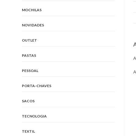
MOCHILAS
NOVIDADES
OUTLET
A
PASTAS
A
PESSOAL
A
O
PORTA-CHAVES
i
a
SACOS
n
w
TECNOLOGIA
TEXTIL