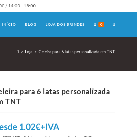
00 / 14:00 - 18:00
TOGGLE
INÍCIO
BLOG
LOJA DOS BRINDES
0
WEBSITE
>
Loja
>
Geleira para 6 latas personalizada em TNT
SEARCH
leira para 6 latas personalizada
m TNT
esde 1.02€+IVA