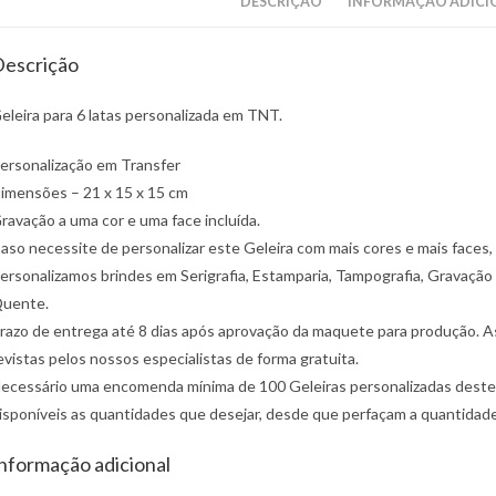
DESCRIÇÃO
INFORMAÇÃO ADICI
escrição
eleira para 6 latas personalizada em TNT.
ersonalização em Transfer
imensões – 21 x 15 x 15 cm
ravação a uma cor e uma face incluída.
aso necessite de personalizar este Geleira com mais cores e mais faces
ersonalizamos brindes em Serigrafia, Estamparia, Tampografia, Gravação 
uente.
razo de entrega até 8 dias após aprovação da maquete para produção. Ass
evistas pelos nossos especialistas de forma gratuita.
ecessário uma encomenda mínima de 100 Geleiras personalizadas deste t
isponíveis as quantidades que desejar, desde que perfaçam a quantidad
nformação adicional