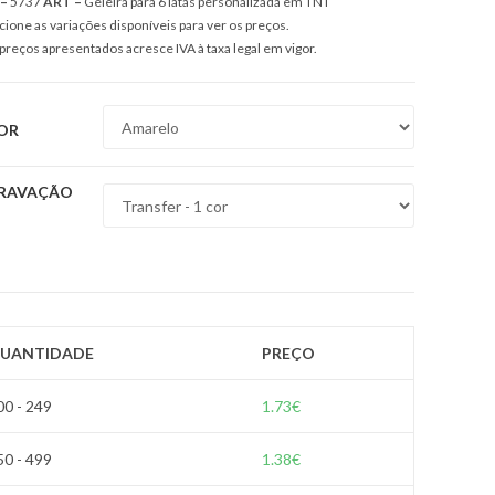
 –
5737
ART –
Geleira para 6 latas personalizada em TNT
cione as variações disponíveis para ver os preços.
preços apresentados acresce IVA à taxa legal em vigor.
OR
RAVAÇÃO
UANTIDADE
PREÇO
00 - 249
1.73
€
50 - 499
1.38
€