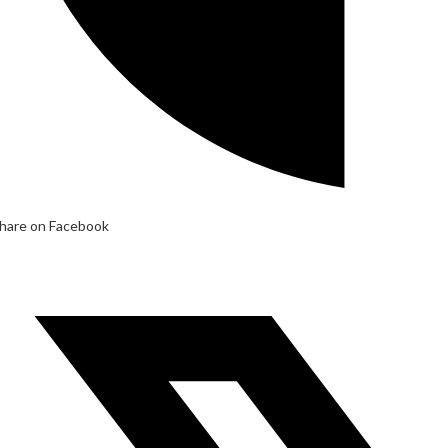
hare on Facebook
pens
n
ew
indow