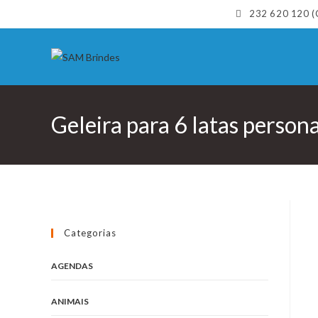
Skip
232 620 120 (C
to
content
Geleira para 6 latas perso
Categorias
AGENDAS
ANIMAIS