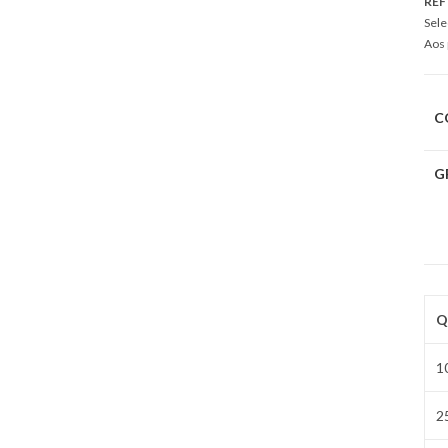
REF
Sele
Aos 
C
G
Q
1
2