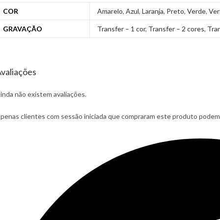
COR
Amarelo
,
Azul
,
Laranja
,
Preto
,
Verde
,
Ver
GRAVAÇÃO
Transfer – 1 cor
,
Transfer – 2 cores
,
Tran
valiações
inda não existem avaliações.
penas clientes com sessão iniciada que compraram este produto podem 
pens
n
ew
indow