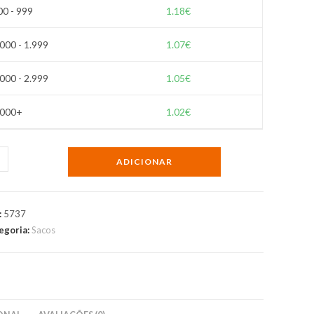
00 - 999
1.18
€
.000 - 1.999
1.07
€
.000 - 2.999
1.05
€
.000+
1.02
€
ntidade
ADICIONAR
eira
a
:
5737
egoria:
Sacos
s
sonalizada
T