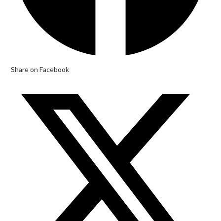
Share on Facebook
Opens
in
a
new
window