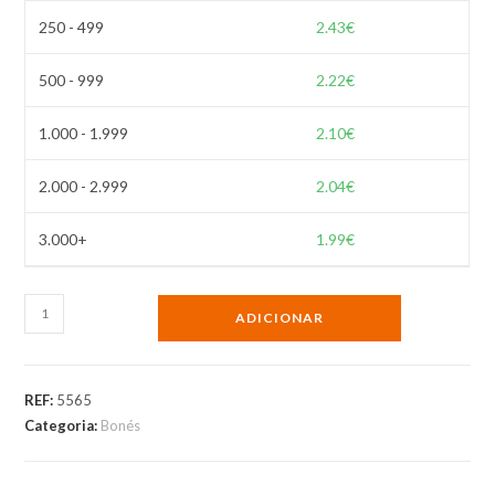
250 - 499
2.43
€
500 - 999
2.22
€
1.000 - 1.999
2.10
€
2.000 - 2.999
2.04
€
3.000+
1.99
€
Quantidade
ADICIONAR
de
Boné
de
REF:
5565
atletismo
Categoria:
Bonés
em
microfibra