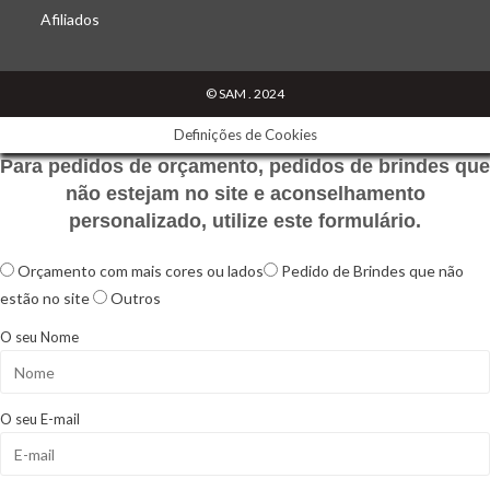
Afiliados
a
a
a
new
new
new
tab
tab
tab
© SAM . 2024
Definições de Cookies
Para pedidos de orçamento, pedidos de brindes que
não estejam no site e aconselhamento
personalizado, utilize este formulário.
Orçamento com mais cores ou lados
Pedido de Brindes que não
estão no site
Outros
O seu Nome
O seu E-mail