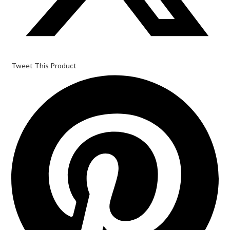
Tweet This Product
Opens
in
a
new
window