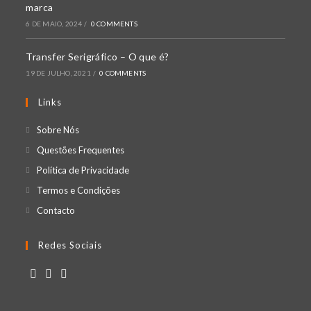
marca
6 DE MAIO, 2024
/
0 COMMENTS
Transfer Serigráfico – O que é?
19 DE JULHO, 2021
/
0 COMMENTS
Links
Opens
Sobre Nós
in
Opens
Questões Frequentes
a
in
Opens
Política de Privacidade
new
a
in
Opens
Termos e Condições
tab
new
a
in
Opens
Contacto
tab
new
a
in
tab
new
a
Redes Sociais
tab
new
tab
Opens
Opens
Opens
in
in
in