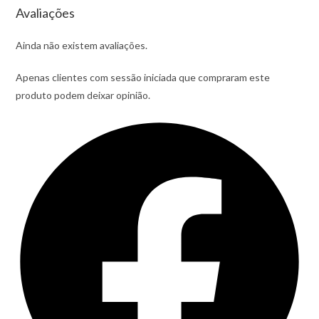
Avaliações
Ainda não existem avaliações.
Apenas clientes com sessão iniciada que compraram este
produto podem deixar opinião.
Opens
in
a
new
window