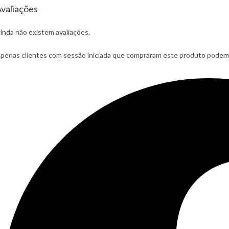
valiações
inda não existem avaliações.
penas clientes com sessão iniciada que compraram este produto podem 
pens
n
ew
indow