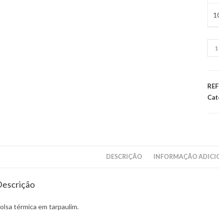
1
Qua
de
Bol
tér
REF
em
Cat
tar
DESCRIÇÃO
INFORMAÇÃO ADICI
escrição
olsa térmica em tarpaulim.