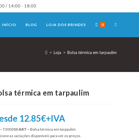
00 / 14:00 - 18:00
TOGGLE
INÍCIO
BLOG
LOJA DOS BRINDES
0
WEBSITE
>
Loja
>
Bolsa térmica em tarpaulim
SEARCH
olsa térmica em tarpaulim
esde 12.85€+IVA
 –
T300388
ART –
Bolsa térmica em tarpaulim
cione as variações disponíveis para ver os preços.