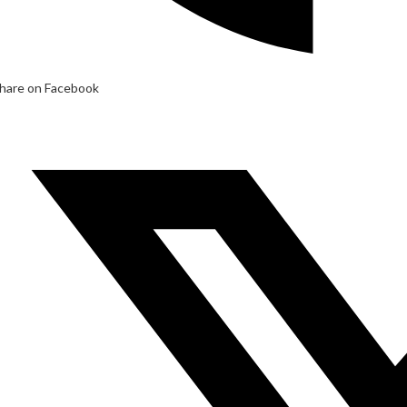
hare on Facebook
pens
n
ew
indow