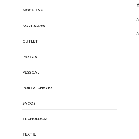
A
MOCHILAS
A
NOVIDADES
A
OUTLET
O
i
PASTAS
a
n
PESSOAL
w
PORTA-CHAVES
SACOS
TECNOLOGIA
TEXTIL