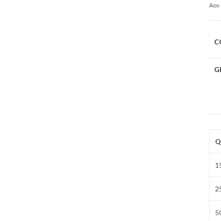
Aos 
C
G
Q
1
2
5