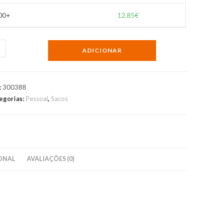
00+
12.85
€
ntidade
ADICIONAR
sa
mica
:
300388
egorias:
Pessoal
,
Sacos
paulim
ONAL
AVALIAÇÕES (0)