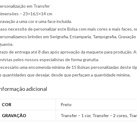
ersonalização em Transfer
imensões – 23×16,5×14 cm
ravação a uma cor e uma face incluída.
aso necessite de personalizar este Bolsa com mais cores e mais faces,
ersonalizamos brindes em Serigrafia, Estamparia, Tampografia, Gravação 
uente.
razo de entrega até 8 dias após aprovação da maquete para produção. Ass
evistas pelos nossos especialistas de forma gratuita.
ecessário uma encomenda mínima de 15 Bolsas personalizadas deste tipo
s quantidades que desejar, desde que perfaçam a quantidade mínima.
nformação adicional
COR
Preto
GRAVAÇÃO
Transfer – 1 cor
,
Transfer – 2 cores
,
Tran