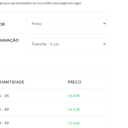
preços apresentados acresce IVA à taxa legal em vigor.
OR
RAVAÇÃO
UANTIDADE
PREÇO
5 - 24
16.90
€
5 - 49
14.43
€
0 - 99
13.46
€