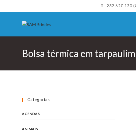
Skip
232 620 120 (C
to
content
Bolsa térmica em tarpaulim
Categorias
AGENDAS
ANIMAIS