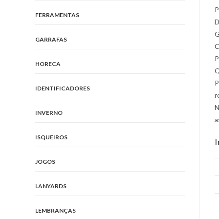
P
FERRAMENTAS
D
G
GARRAFAS
C
P
HORECA
Q
P
IDENTIFICADORES
r
N
INVERNO
a
ISQUEIROS
I
JOGOS
LANYARDS
LEMBRANÇAS