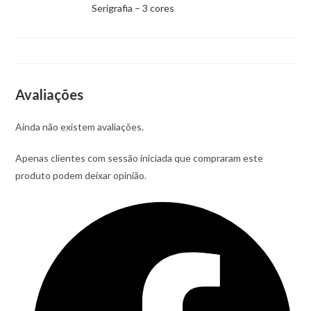
Serigrafia – 3 cores
Avaliações
Ainda não existem avaliações.
Apenas clientes com sessão iniciada que compraram este
produto podem deixar opinião.
Opens
in
a
new
window