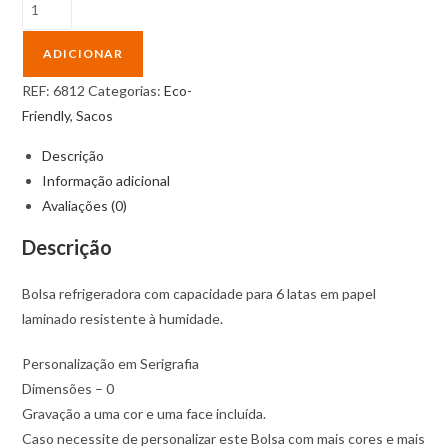
Quantidade
de
Bolsa
ADICIONAR
refrigeradora
REF:
6812
Categorias:
Eco-
com
Friendly
,
Sacos
capacidade
para
Descrição
6
Informação adicional
latas
Avaliações (0)
em
Descrição
papel
laminado
Bolsa refrigeradora com capacidade para 6 latas em papel
resistente
laminado resistente à humidade.
à
humidade
Personalização em Serigrafia
Dimensões – 0
Gravação a uma cor e uma face incluída.
Caso necessite de personalizar este Bolsa com mais cores e mais