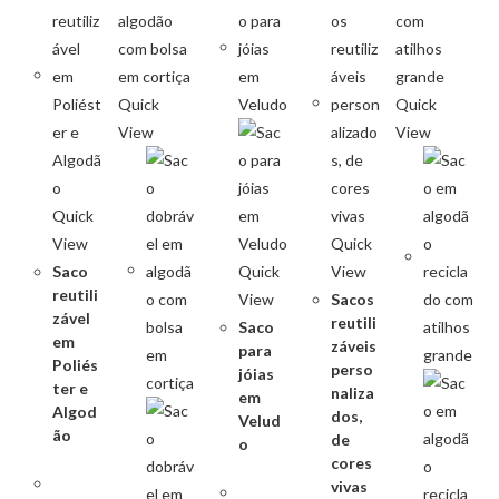
Quick
Quick
View
View
Quick
View
Quick
Saco
Quick
View
reutili
View
Sacos
zável
reutili
Saco
em
záveis
para
Poliés
perso
jóias
ter e
naliza
em
Algod
dos,
Velud
ão
de
o
cores
vivas