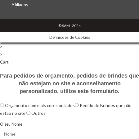
tab
in
in
in
Afiliados
a
a
a
new
new
new
© SAM . 2024
tab
tab
tab
Definições de Cookies
×
×
Cart
Para pedidos de orçamento, pedidos de brindes que
não estejam no site e aconselhamento
personalizado, utilize este formulário.
Orçamento com mais cores ou lados
Pedido de Brindes que não
estão no site
Outros
O seu Nome