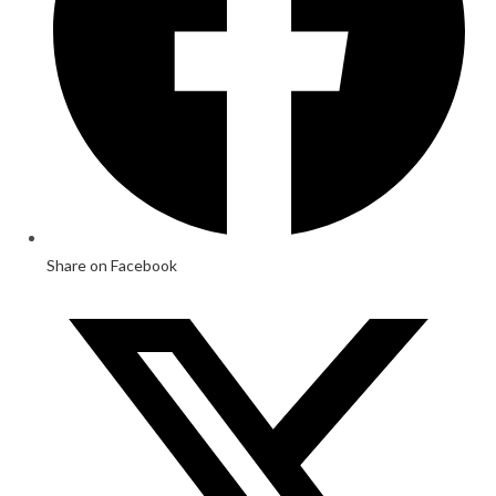
Share on Facebook
Opens
in
a
new
window