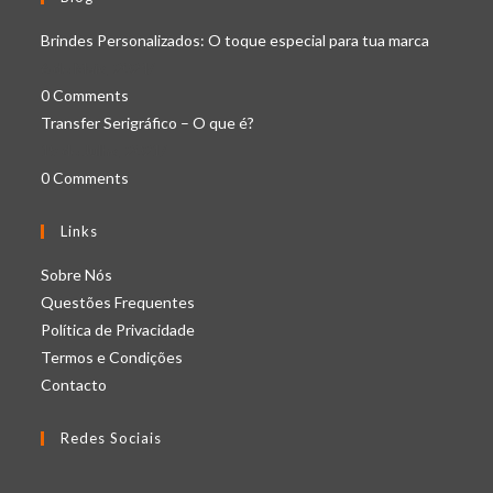
Brindes Personalizados: O toque especial para tua marca
6 de Maio, 2024
/
0 Comments
Transfer Serigráfico – O que é?
19 de Julho, 2021
/
0 Comments
Links
Opens
Sobre Nós
in
Opens
Questões Frequentes
a
in
Opens
Política de Privacidade
new
Opens
a
in
Termos e Condições
Opens
tab
in
new
a
Contacto
in
a
tab
new
Redes Sociais
a
new
tab
new
tab
Opens
Opens
Opens