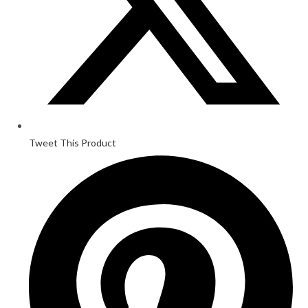
Tweet This Product
Opens
in
a
new
window