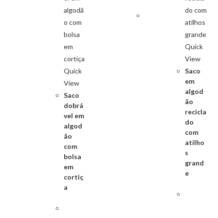
Quick
View
Quick
Saco
em
View
algod
Saco
ão
dobrá
recicla
vel em
do
algod
com
ão
atilho
com
s
bolsa
grand
em
e
cortiç
a